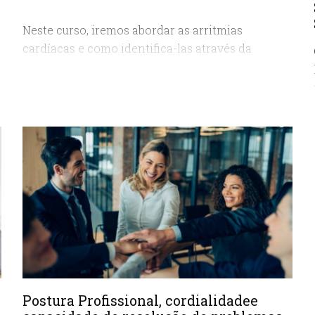
Neste curso, iremos abordar as arritmias
a
cardíacas e como identifica-las através da
monitorização cardíaca. Mas, para isso é
importante relembrar como funciona o sistema
elétrico do coração.
Postura Profissional, cordialidadee