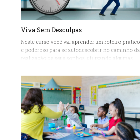
Viva Sem Desculpas
Neste curso você vai aprender um roteiro prático
e poderoso para se autodescobrir no caminho da
realização de seus sonhos, utilizando algumas
ferramentas da sabedoria emocional e da
produtividade para ter em mãos o poder de
decidir por uma vida plena e sem desculpas.