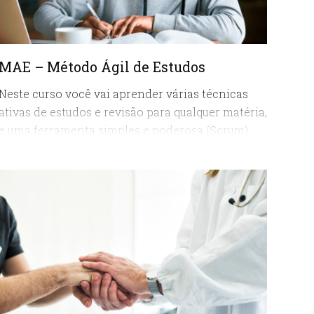
MAE – Método Ágil de Estudos
Neste curso você vai aprender várias técnicas
ativas de estudos e revisão para qualquer matéria,
e uma ferramenta simples e poderosa (Scrum)
para organizar sua agenda de estudos, utilizada
com sucesso na gestão de projetos complexos,
especialmente criada para quem tem pouco
tempo disponível, mas precisa ser eficaz.