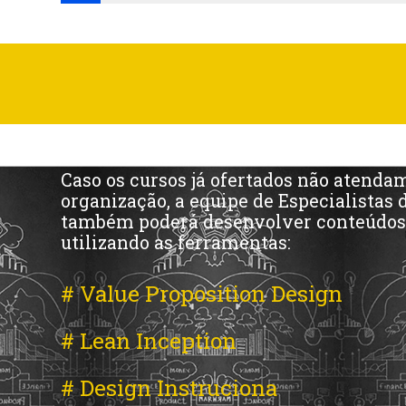
Caso os cursos já ofertados não atend
organização, a equipe de Especialistas 
também poderá desenvolver conteúdos
utilizando as ferramentas:
# Value Proposition Design
# Lean Inception
# Design Instruciona