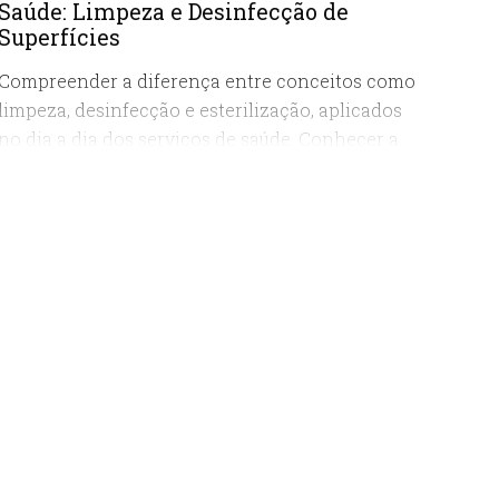
Saúde: Limpeza e Desinfecção de
Superfícies
Compreender a diferença entre conceitos como
limpeza, desinfecção e esterilização, aplicados
no dia a dia dos serviços de saúde. Conhecer a
classificação das áreas em serviços de saúde, os
tipos de limpeza e desinfecção existentes, as
substâncias químicas e os procedimentos
utilizados para tal finalidade; Relacionar os
mecanismos de limpeza e desinfecção de
superfícies.