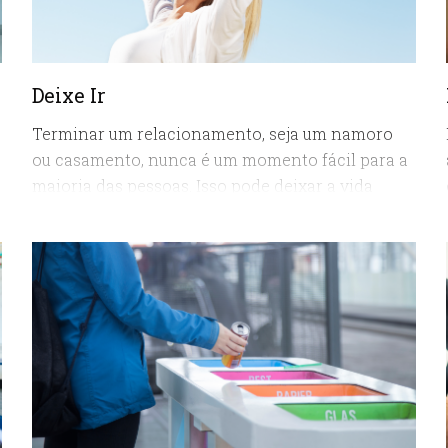
Deixe Ir
Terminar um relacionamento, seja um namoro
ou casamento, nunca é um momento fácil para a
maioria das pessoas. Isso pode deixar a vida
desorganizada e desencadear inúmeros tipos de
sentimentos dolorosos. Aprender estratégias
para superar o sofrimento do fim de um
relacionamento com mais consciência,
autoestima e amor próprio é fundamental neste
momento.