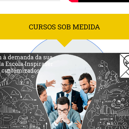
CURSOS SOB MEDIDA
am à demanda da sua
da Escola Inspiraser
 customizados