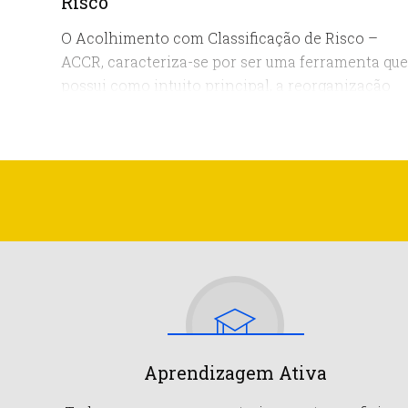
Risco
O Acolhimento com Classificação de Risco –
ACCR, caracteriza-se por ser uma ferramenta que
possui como intuito principal, a reorganização
dos processos de trabalho. Tal reorganização é
possível uma vez que configura mudanças na
forma e no resultado do atendimento do usuário
por se tratar, também, de um instrumento de
humanização.
Aprendizagem Ativa