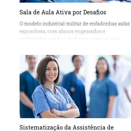
Sala de Aula Ativa por Desafios
O modelo industrial-militar de enfadonhas aulas
expositivas, com alunos engessados e
enfileirados, tendo o professor como a única
referência e fonte de conhecimento, já vem se
mostrando insuficiente na entrega de resultados
reais de aprendizagem há algum tempo. As
metodologias ativas de ensino-aprendizagem
vieram para ficar. Ainda bem…
Sistematização da Assistência de