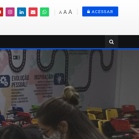
A
A
ACESSAR
A