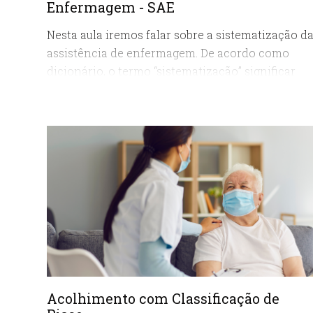
Enfermagem - SAE
Nesta aula iremos falar sobre a sistematização d
assistência de enfermagem. De acordo como
dicionário, o termo “sistematização” significar
organizar, colocar as coisas em ordem. E como
organizar a assistência de enfermagem?
Acolhimento com Classificação de