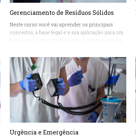
Gerenciamento de Resíduos Sólidos
Neste curso você vai aprender os principais
conceitos, a base legal e a sua aplicação para um
bom
gerenciamento de resíduos
sólidos, seja na
indústria, seja na sua residência, sempre
priorizando o desenvolvimento de um
comportamento mais sustentável diante deste
aspecto ambiental, que é um dos mais
importantes produzidos pela humanidade.
Urgência e Emergência