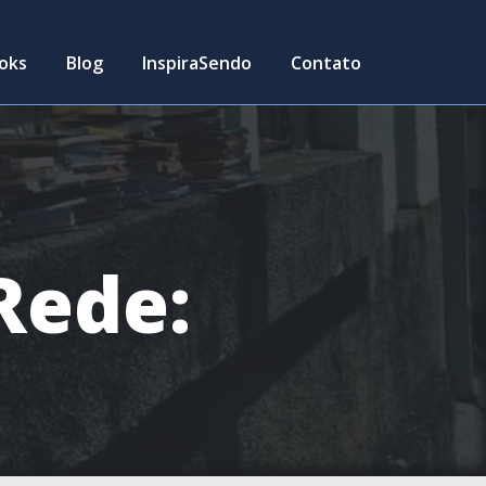
oks
Blog
InspiraSendo
Contato
Rede: