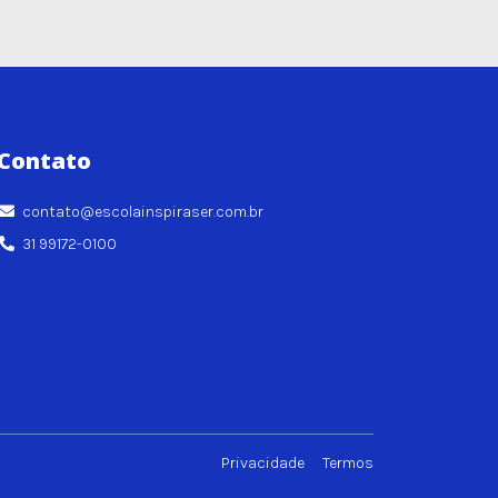
Contato
contato@escolainspiraser.com.br
31 99172-0100
Privacidade
Termos